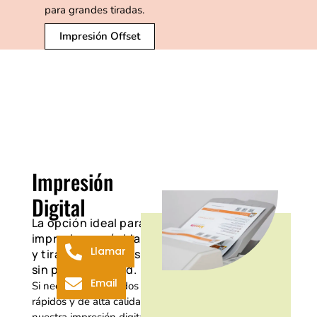
para grandes tiradas.
Impresión Offset
Impresión
Digital
La opción ideal para
impresiones rápidas
Llamar
y tiradas pequeñas
sin perder calidad.
Email
Si necesitas resultados
rápidos y de alta calidad,