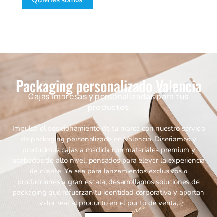
Quiénes somos
Packaging personalizado Valencia
Cajas impresas y personalizadas para tus
productos
Impulsa el posicionamiento de tu marca con nuestro servicio
de packaging personalizado en Valencia. Diseñamos y
producimos cajas a medida con materiales premium y
acabados de alto nivel, pensados para elevar la experiencia
de cliente. Ya sea para lanzamientos exclusivos o
producciones a gran escala, desarrollamos soluciones de
packaging que refuerzan tu identidad corporativa y aportan
valor real al producto en el punto de venta.