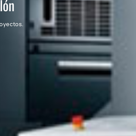
lón
royectos.