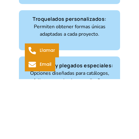
Troquelados personalizados:
Permiten obtener formas únicas
adaptadas a cada proyecto.
Llamar
Email
Perforados y plegados especiales:
Opciones diseñadas para catálogos,
folletos y packaging con diseños
innovadores.
Cada acabado aporta un nivel extra de exclusividad,
potenciando la identidad visual de la marca y
destacando el producto impreso.