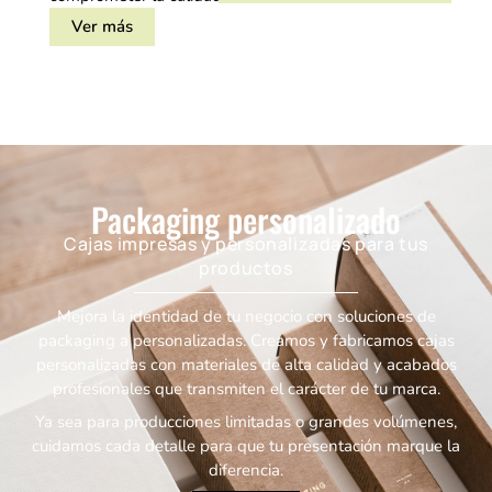
Ver más
Packaging personalizado
Cajas impresas y personalizadas para tus
productos
Mejora la identidad de tu negocio con soluciones de
packaging a personalizadas. Creamos y fabricamos cajas
personalizadas con materiales de alta calidad y acabados
profesionales que transmiten el carácter de tu marca.
Ya sea para producciones limitadas o grandes volúmenes,
cuidamos cada detalle para que tu presentación marque la
diferencia.