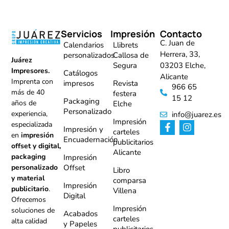
Servicios
Impresión
Contacto
C. Juan de
Calendarios
Llibrets
Herrera, 33,
personalizados
Callosa de
Juárez
Segura
03203 Elche,
Impresores.
Catálogos
Alicante
Imprenta con
impresos
Revista
966 65
más de 40
festera
15 12
Packaging
años de
Elche
Personalizado
experiencia,
info@juarez.es
Impresión
especializada
Impresión y
carteles
en
impresión
Encuadernación
publicitarios
offset y digital,
Alicante
packaging
Impresión
Offset
personalizado
Libro
y material
comparsa
Impresión
publicitario
.
Villena
Digital
Ofrecemos
Impresión
soluciones de
Acabados
carteles
alta calidad
y Papeles
publicitarios