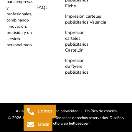
para empresas
Elche
FAQs
y
profesionales,
Impresión carteles
combinando
publicitarios Valencia
innovación,
Impresión
precisión y un
carteles
servicio
publicitarios
personalizado.
Castellón
Impresión
de flyers
publicitarios
Llamar
Aviso legal
Política de privacidad
Política de cookies
© 2026
Juárez Impresores
Todos los derechos reservados. Diseño y
desarrollo web
helloseosem
Email