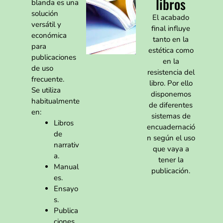
libros
blanda es una
solución
El acabado
versátil y
final influye
económica
tanto en la
para
estética como
publicaciones
en la
de uso
resistencia del
frecuente.
libro. Por ello
Se utiliza
disponemos
habitualmente
de diferentes
en:
sistemas de
Libros
encuadernació
de
n según el uso
narrativ
que vaya a
a.
tener la
Manual
publicación.
es.
Ensayo
s.
Publica
ciones