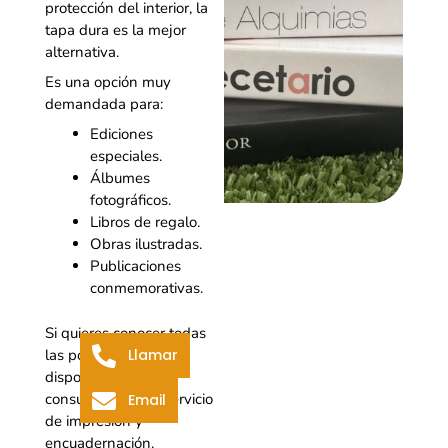
protección del interior, la
tapa dura es la mejor
alternativa.
Es una opción muy
demandada para:
Ediciones
especiales.
Álbumes
fotográficos.
Libros de regalo.
Obras ilustradas.
Publicaciones
conmemorativas.
Si quieres conocer todas
las posibilidades
Llamar
disponibles, puedes
consultar nuestro servicio
Email
de impresión y
encuadernación.