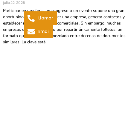
julio 22, 2026
Participar en una feria, un congreso o un evento supone una gran
oportunidad para dar a conocer una empresa, generar contactos y
Llamar
establecer nuevas relaciones comerciales. Sin embargo, muchas
empresas siguen apostando por repartir únicamente folletos, un
Email
formato que suele acabar mezclado entre decenas de documentos
similares. La clave está
Leer más »